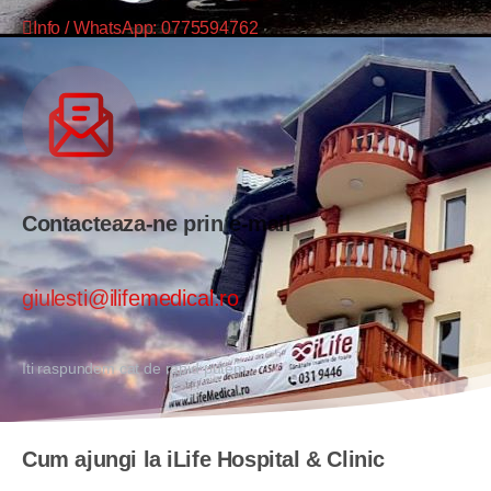
Info / WhatsApp: 0775594762
Contacteaza-ne prin e-mail
giulesti@ilifemedical.ro
Iti raspundem cat de rapid putem
Cum ajungi la iLife Hospital & Clinic