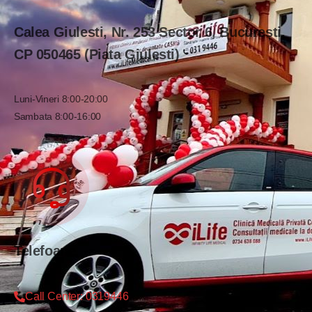
Calea Giulesti, Nr. 253 Sector 6, București,
CP 050465 (Piata Giulesti)
Luni-Vineri 8:00-20:00
Sambata 8:00-16:00
Telefoane
Call Center: 0319446