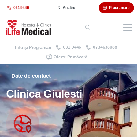
031 9446
Analize
Programare
031 9446
0734638088
Info și Programări
Oferte Primăvară
Date de contact
Clinica Giulesti