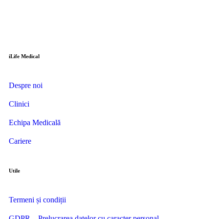
iLife
Medical
Despre noi
Clinici
Echipa Medicală
Cariere
Utile
Termeni și condiții
GDPR – Prelucrarea datelor cu caracter personal