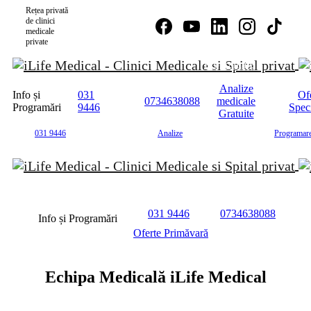
Rețea privată
de clinici
medicale
private
Programare
Analize
Info și
031
Of
0734638088
medicale
Programări
9446
Spec
Gratuite
031 9446
Analize
Programar
031 9446
0734638088
Info și Programări
Oferte Primăvară
Echipa Medicală
iLife Medical