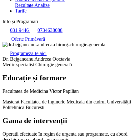
Rezultate Analize
Tarife
Info și Programări
031 9446
0734638088
Oferte Primăvară
Programeza-te aici
Dr. Bejganeanu Andreea Ooctavia
Medic specialist Chirurgie generală
Educație și formare
Facultatea de Medicina Victor Papilian
Masterat Facultatea de Inginerie Medicala din cadrul Universității
Politehnica Bucuresti
Gama de intervenții
Operatii efectuate în regim de urgenta sau programate, cu abord
deschis sau cu abord laparoscopic.