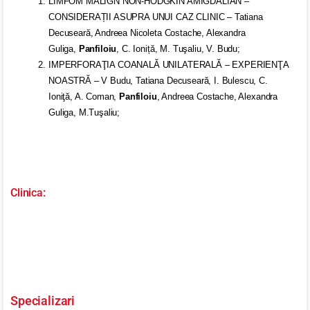
LIMFOM MALIGN NON-HODGKIN AMIGDALIAN –
CONSIDERAȚII ASUPRA UNUI CAZ CLINIC – Tatiana
Decuseară, Andreea Nicoleta Costache, Alexandra
Guliga,
Panfiloiu
, C. Ioniță, M. Tuşaliu, V. Budu;
IMPERFORAŢIA COANALĂ UNILATERALĂ – EXPERIENŢA
NOASTRĂ – V Budu, Tatiana Decuseară, I. Bulescu, C.
Ioniţă, A. Coman,
Panfiloiu
, Andreea Costache, Alexandra
Guliga, M.Tuşaliu;
Clinica:
Clinica Cotroceni
Vezi clinica
Specializari