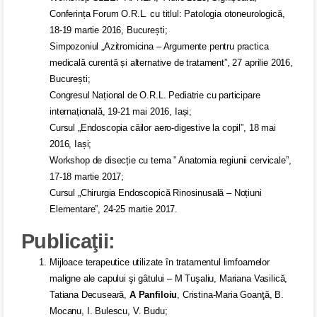
Conferința Forum O.R.L. cu titlul: Patologia otoneurologică,
18-19 martie 2016, București;
Simpozoniul „Azitromicina – Argumente pentru practica
medicală curentă și alternative de tratament”, 27 aprilie 2016,
București;
Congresul Național de O.R.L. Pediatrie cu participare
internațională, 19-21 mai 2016, Iași;
Cursul „Endoscopia căilor aero-digestive la copil”, 18 mai
2016, Iași;
Workshop de disecție cu tema ” Anatomia regiunii cervicale”,
17-18 martie 2017;
Cursul „Chirurgia Endoscopică Rinosinusală – Noțiuni
Elementare”, 24-25 martie 2017.
Publicaţii:
Mijloace terapeutice utilizate ȋn tratamentul limfoamelor
maligne ale capului şi gâtului – M Tuşaliu, Mariana Vasilică,
Tatiana Decuseară,
A Panfiloiu
, Cristina-Maria Goanţă, B.
Mocanu, I. Bulescu, V. Budu;