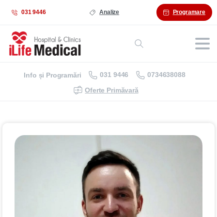
031 9446
Analize
Programare
031 9446
0734638088
Info și Programări
Oferte Primăvară