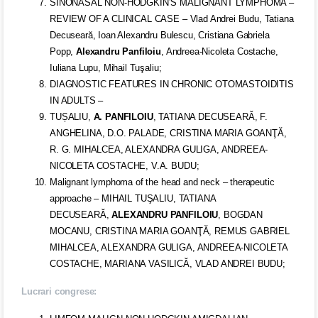
SINONASAL NON-HODGKIN’S MALIGNANT LYMPHOMA –
REVIEW OF A CLINICAL CASE – Vlad Andrei Budu, Tatiana
Decuseară, Ioan Alexandru Bulescu, Cristiana Gabriela
Popp,
Alexandru
Panfiloiu
, Andreea-Nicoleta Costache,
Iuliana Lupu, Mihail Tuşaliu;
DIAGNOSTIC FEATURES IN CHRONIC OTOMASTOIDITIS
IN ADULTS –
TUȘALIU,
A. PANFILOIU
, TATIANA DECUSEARĂ, F.
ANGHELINA, D.O. PALADE, CRISTINA MARIA GOANŢĂ,
R. G. MIHALCEA, ALEXANDRA GULIGA, ANDREEA-
NICOLETA COSTACHE, V.A. BUDU;
Malignant lymphoma of the head and neck – therapeutic
approache – MIHAIL TUŞALIU, TATIANA
DECUSEARĂ,
ALEXANDRU PANFILOIU
, BOGDAN
MOCANU, CRISTINA MARIA GOANŢĂ, REMUS GABRIEL
MIHALCEA, ALEXANDRA GULIGA, ANDREEA-NICOLETA
COSTACHE, MARIANA VASILICĂ, VLAD ANDREI BUDU;
Lucrari congrese: