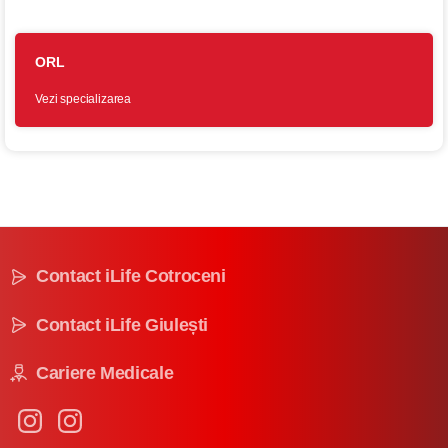
ORL
Vezi specializarea
Contact iLife Cotroceni
Contact iLife Giulești
Cariere Medicale