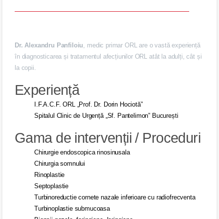
Dr. Alexandru Panfiloiu
, medic primar ORL are o vastă experiență
în diagnosticarea și tratamentul afecțiunilor ORL atât la adulți, cât și
la copii.
Experiență
I.F.A.C.F. ORL „Prof. Dr. Dorin Hociotă”
Spitalul Clinic de Urgență „Sf. Pantelimon” București
Gama de intervenții / Proceduri
Chirurgie endoscopica rinosinusala
Chirurgia somnului
Rinoplastie
Septoplastie
Turbinoreductie cornete nazale inferioare cu radiofrecventa
Turbinoplastie submucoasa