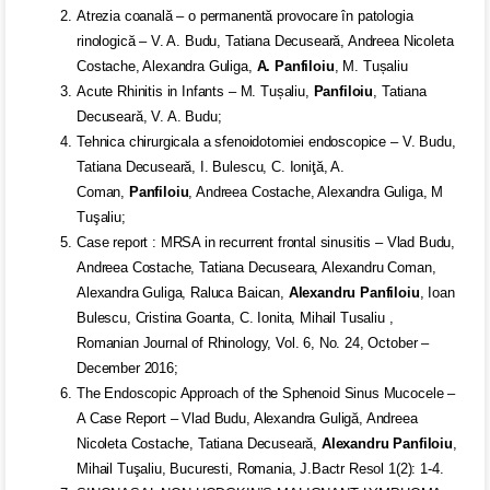
Atrezia coanală – o permanentă provocare în patologia
rinologică – V. A. Budu, Tatiana Decuseară, Andreea Nicoleta
Costache, Alexandra Guliga,
A. Panfiloiu
, M. Tușaliu
Acute Rhinitis in Infants – M. Tușaliu,
Panfiloiu
, Tatiana
Decuseară, V. A. Budu;
Tehnica chirurgicala a sfenoidotomiei endoscopice – V. Budu,
Tatiana Decuseară, I. Bulescu, C. Ioniţă, A.
Coman,
Panfiloiu
, Andreea Costache, Alexandra Guliga, M
Tuşaliu;
Case report : MRSA in recurrent frontal sinusitis – Vlad Budu,
Andreea Costache, Tatiana Decuseara, Alexandru Coman,
Alexandra Guliga, Raluca Baican,
Alexandru Panfiloiu
, Ioan
Bulescu, Cristina Goanta, C. Ionita, Mihail Tusaliu ,
Romanian Journal of Rhinology, Vol. 6, No. 24, October –
December 2016;
The Endoscopic Approach of the Sphenoid Sinus Mucocele –
A Case Report – Vlad Budu, Alexandra Guligă, Andreea
Nicoleta Costache, Tatiana Decuseară,
Alexandru Panfiloiu
,
Mihail Tuşaliu, Bucuresti, Romania, J.Bactr Resol 1(2): 1-4.