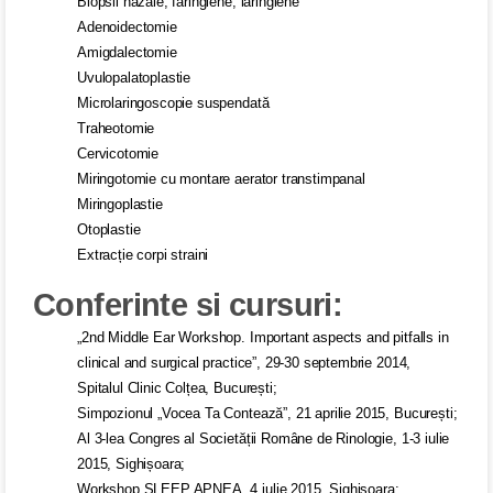
Biopsii nazale, faringiene, laringiene
Adenoidectomie
Amigdalectomie
Uvulopalatoplastie
Microlaringoscopie suspendată
Traheotomie
Cervicotomie
Miringotomie cu montare aerator transtimpanal
Miringoplastie
Otoplastie
Extracție corpi straini
Conferinte si cursuri:
„2nd Middle Ear Workshop. Important aspects and pitfalls in
clinical and surgical practice”, 29-30 septembrie 2014,
Spitalul Clinic Colțea, București;
Simpozionul „Vocea Ta Contează”, 21 aprilie 2015, București;
Al 3-lea Congres al Societății Române de Rinologie, 1-3 iulie
2015, Sighișoara;
Workshop SLEEP APNEA, 4 iulie 2015, Sighișoara;