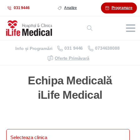
031 9446
Analize
Programare
031 9446
0734638088
Info și Programări
Oferte Primăvară
Echipa Medicală
iLife Medical