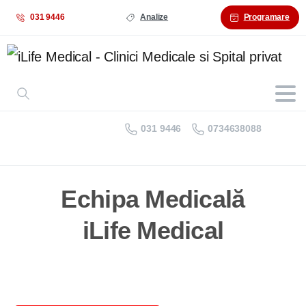
031 9446
Analize
Programare
031 9446
0734638088
Echipa Medicală
iLife Medical