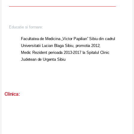
Educatie si formare:
Facultatea de Medicina „Victor Papilian” Sibiu din cadrul
Universitatii Lucian Blaga Sibiu, promotia 2012;
Medic Rezident perioada 2013-2017 la Spitalul Clinic
Judetean de Urgenta Sibiu
Clinica:
Clinica Giulesti
Vezi clinica