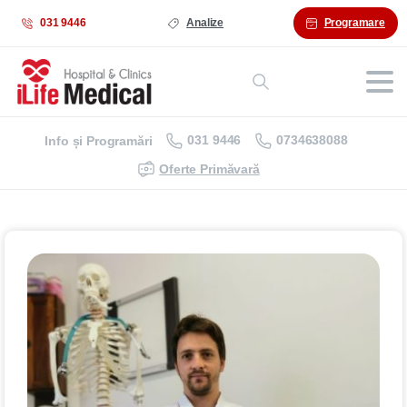
031 9446
Analize
Programare
031 9446
0734638088
Info și Programări
Oferte Primăvară