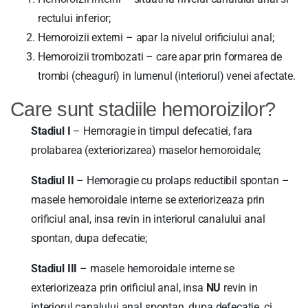
rectului inferior;
Hemoroizii externi – apar la nivelul orificiului anal;
Hemoroizii trombozati – care apar prin formarea de
trombi (cheaguri) in lumenul (interiorul) venei afectate.
Care sunt stadiile hemoroizilor?
Stadiul I
– Hemoragie in timpul defecatiei, fara
prolabarea (exteriorizarea) maselor hemoroidale;
Stadiul II
– Hemoragie cu prolaps reductibil spontan –
masele hemoroidale interne se exteriorizeaza prin
orificiul anal, insa revin in interiorul canalului anal
spontan, dupa defecatie;
Stadiul III
– masele hemoroidale interne se
exteriorizeaza prin orificiul anal, insa
NU
revin in
interiorul canalului anal spontan, dupa defecatie, ci