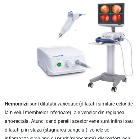
Hemoroizii
sunt dilatatii varicoase (dilatatii similare celor de
la nivelul membrelor inferioare) ale venelor din regiunea
ano-rectala. Atunci cand peretii acestor vene sunt intinsi sau
dilatati prin staza (stagnarea sangelui), venele se
inflameaza evoluand cu prurit (mancarimi), disconfort local,