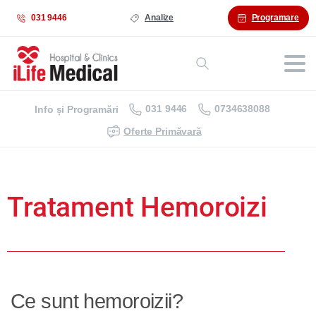
031 9446
Analize
Programare
031 9446
0734638088
Info și Programări
Oferte Primăvară
Tratament Hemoroizi
Ce sunt hemoroizii?