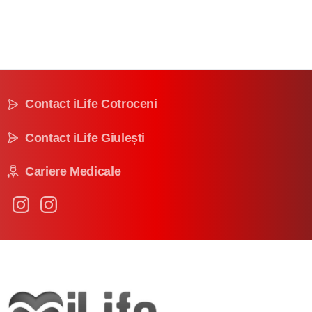
Vezi clinica
Contact iLife Cotroceni
Contact iLife Giulești
Cariere Medicale