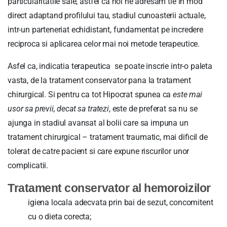
particularitatile sale, astfel ca noi ne adresam tie in mod
direct adaptand profilului tau, stadiul cunoasterii actuale,
intr-un parteneriat echidistant, fundamentat pe incredere
reciproca si aplicarea celor mai noi metode terapeutice.
Asfel ca, indicatia terapeutica se poate inscrie intr-o paleta
vasta, de la tratament conservator pana la tratament
chirurgical. Si pentru ca tot Hipocrat spunea ca
este mai
usor sa previi, decat sa tratezi
, este de preferat sa nu se
ajunga in stadiul avansat al bolii care sa impuna un
tratament chirurgical – tratament traumatic, mai dificil de
tolerat de catre pacient si care expune riscurilor unor
complicatii.
Tratament conservator al hemoroizilor
igiena locala adecvata prin bai de sezut, concomitent
cu o dieta corecta;